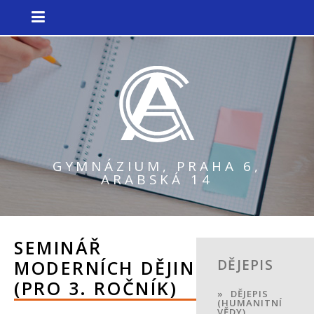
GYMNÁZIUM, PRAHA 6,
ARABSKÁ 14
SEMINÁŘ
MODERNÍCH DĚJIN
DĚJEPIS
(PRO 3. ROČNÍK)
DĚJEPIS
(HUMANITNÍ
VĚDY)