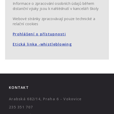
Informace o zpracování osobních údajů během
distanční výuky jsou k nahlédnutí v kanceláři školy
Webové stránky zpracovávají pouze technické a
relační cookies
Prohlášení o přístupnosti
Etická linka -whistleblowing
KONTAKT
Arabská 682/14, Praha 6 - Vokovice
235 351 707