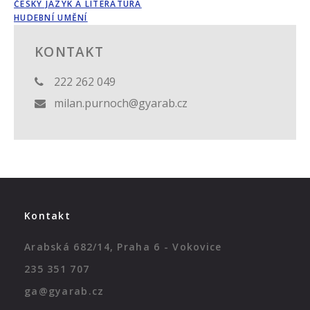
ČESKÝ JAZYK A LITERATURA
HUDEBNÍ UMĚNÍ
KONTAKT
222 262 049
milan.purnoch@gyarab.cz
Kontakt
Arabská 682/14, Praha 6 - Vokovice
235 351 707
ga@gyarab.cz