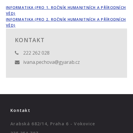
INFORMATIKA (PRO 1. ROČNÍK HUMANITNÍCH A PŘÍRODNÍCH
VĚD)
INFORMATIKA (PRO 2. ROČNÍK HUMANITNÍCH A PŘÍRODNÍCH
VĚD)
KONTAKT
222 262 028
ivana.pechova@gyarab.cz
Kontakt
Arabská 682/14, Praha 6 - Vokovice