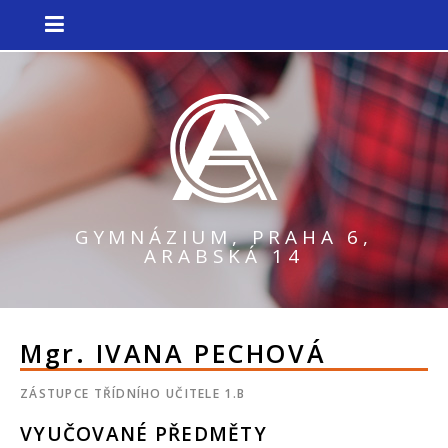
GYMNÁZIUM, PRAHA 6,
ARABSKÁ 14
Mgr.
IVANA PECHOVÁ
ZÁSTUPCE TŘÍDNÍHO UČITELE 1.B
VYUČOVANÉ PŘEDMĚTY