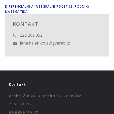
DIFERENCIÁLNÍ A INTEGRÁLNÍ POČET (3. ROČNÍK)
MATEMATIKA
KONTAKT
222 262 052
jana.halenkova@gyarab.cz
Kontakt
Arabská 682/14, Praha 6 - Vokovice
235 351 707
ga@gyarab.cz