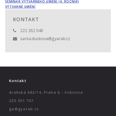
SEMINÁŘ VÝTVARNÉHO UMĚNÍ (4. ROČNÍK)
VÝTVARNÉ UMĚNÍ
KONTAKT
222 262 040
sarka.duskova@gyarab.cz
Kontakt
Arabská 682/14, Praha 6 - Vokovice
235 351 707
ga@gyarab.cz