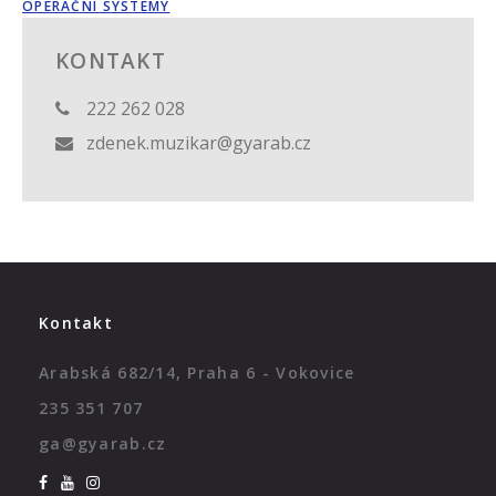
OPERAČNÍ SYSTÉMY
KONTAKT
222 262 028
zdenek.muzikar@gyarab.cz
Kontakt
Arabská 682/14, Praha 6 - Vokovice
235 351 707
ga@gyarab.cz